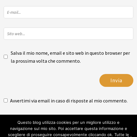
Salva il mio nome, email e sito web in questo browser per
la prossima volta che commento.
Avvertimi via email in caso di risposte al mio commento.
Avvertimi via email alla pubblicazione di un nuovo articolo
Questo blog utilizza cookies per un migliore utilizzo e
navigazione sul mio sito. Poi accettare questa informazione e
scegliere di proseguire consapevolmente cliccando ok. Tutte le
Facebook
Instagram
Flickr
You Tube
Twitter
Linkedin