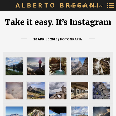
ALBERTO BREGANI
MENU DEL SITO | CLICCA QUI
Navigazione
Take it easy. It’s Instagram
principale
30 APRILE 2015
/
FOTOGRAFIA