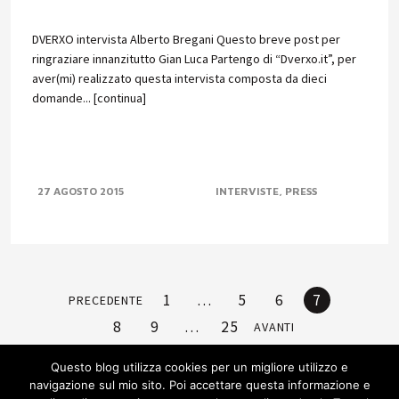
DVERXO intervista Alberto Bregani Questo breve post per
ringraziare innanzitutto Gian Luca Partengo di “Dverxo.it”, per
aver(mi) realizzato questa intervista composta da dieci
domande... [continua]
27 AGOSTO 2015
INTERVISTE
PRESS
1
…
5
6
7
PRECEDENTE
8
9
…
25
AVANTI
Questo blog utilizza cookies per un migliore utilizzo e
navigazione sul mio sito. Poi accettare questa informazione e